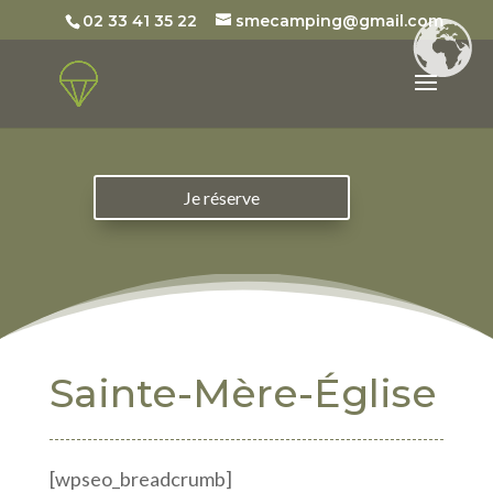
02 33 41 35 22
smecamping@gmail.com
Je réserve
Sainte-Mère-Église
[wpseo_breadcrumb]