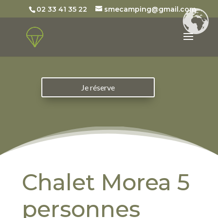
02 33 41 35 22
smecamping@gmail.com
Je réserve
Chalet Morea 5
personnes